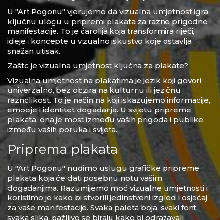
U "Art Pogonu" vjerujemo da vizualna umjetnost igra
ključnu ulogu u pripremi plakata za razne prigodne
manifestacije. To je čarolija koja transformira riječi,
ideje i koncepte u vizualno iskustvo koje ostavlja
snažan utisak.
Zašto je vizualna umjetnost ključna za plakate?
Vizualna umjetnost na plakatima je jezik koji govori
univerzalno, bez obzira na kulturnu ili jezičnu
raznolikost. To je način na koji iskazujemo informacije,
emocije i identitet događanja. U svijetu pripreme
plakata, ona je most između vaših prigoda i publike,
između vaših poruka i svijeta.
Priprema plakata
U "Art Pogonu" nudimo uslugu grafičke pripreme
plakata koja će dati posebnu notu vašim
događanjima. Razumijemo moć vizualne umjetnosti i
koristimo je kako bi stvorili jedinstveni izgled i osjećaj
za vaše manifestacije. Svaka paleta boja, svaki font,
svaka slika, pažljivo se biraju kako bi odražavali