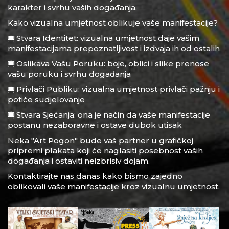
karakter i svrhu vaših događanja.
Kako vizualna umjetnost oblikuje vaše manifestacije?
Stvara Identitet: vizualna umjetnost daje vašim
manifestacijama prepoznatljivost i izdvaja ih od ostalih
Oslikava Vašu Poruku: boje, oblici i slike prenose
vašu poruku i svrhu događanja
Privlači Publiku: vizualna umjetnost privlači pažnju i
potiče sudjelovanje
Stvara Sjećanja: ona je način da vaše manifestacije
postanu nezaboravne i ostave dubok utisak
Neka "Art Pogon" bude vaš partner u grafičkoj
pripremi plakata koji će naglasiti posebnost vaših
događanja i ostaviti neizbrisiv dojam.
Kontaktirajte nas danas kako bismo zajedno
oblikovali vaše manifestacije kroz vizualnu umjetnost.