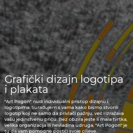
Grafički dizajn logotipa
i plakata
"Art Pogon" nudi individualni pristup dizajnu i
logotipima. Surađujem s vama kako bismo stvorili
logotip koji ne samo da privlači pažnju, već i izražava
vašu jedinstvenu priču. Bez obzira jeste li mala tvrtka,
velika organizacija ili nevladina udruga, "Art Pogon" je
tu da vam pomogne postići svoje ciljeve.