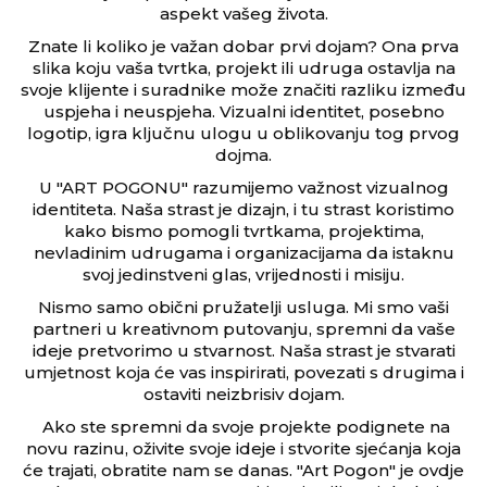
aspekt vašeg života.
Znate li koliko je važan dobar prvi dojam? Ona prva
slika koju vaša tvrtka, projekt ili udruga ostavlja na
svoje klijente i suradnike može značiti razliku između
uspjeha i neuspjeha. Vizualni identitet, posebno
logotip, igra ključnu ulogu u oblikovanju tog prvog
dojma.
U "ART POGONU" razumijemo važnost vizualnog
identiteta. Naša strast je dizajn, i tu strast koristimo
kako bismo pomogli tvrtkama, projektima,
nevladinim udrugama i organizacijama da istaknu
svoj jedinstveni glas, vrijednosti i misiju.
Nismo samo obični pružatelji usluga. Mi smo vaši
partneri u kreativnom putovanju, spremni da vaše
ideje pretvorimo u stvarnost. Naša strast je stvarati
umjetnost koja će vas inspirirati, povezati s drugima i
ostaviti neizbrisiv dojam.
Ako ste spremni da svoje projekte podignete na
novu razinu, oživite svoje ideje i stvorite sjećanja koja
će trajati, obratite nam se danas. "Art Pogon" je ovdje